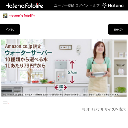
ユーザー登録
ログイン
ヘルプ
chanm's fotolife
<prev
next>
オリジナルサイズを表示