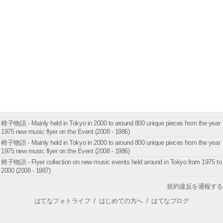
椅子物語 - Mainly held in Tokyo in 2000 to around 800 unique pieces from the year
1975 new music flyer on the Event (2008 - 1986)
椅子物語 - Mainly held in Tokyo in 2000 to around 800 unique pieces from the year
1975 new music flyer on the Event (2008 - 1986)
椅子物語 - Flyer collection on new music events held around in Tokyo from 1975 to
2000 (2008 - 1987)
規約違反を通報する
はてなフォトライフ
/
はじめての方へ
/
はてなブログ