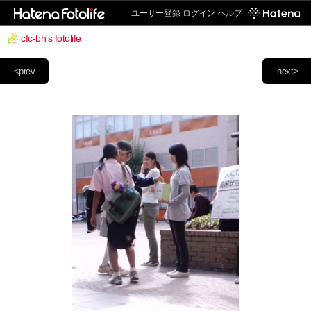
ユーザー登録
ログイン
ヘルプ
cfc-bh's fotolife
<prev
next>