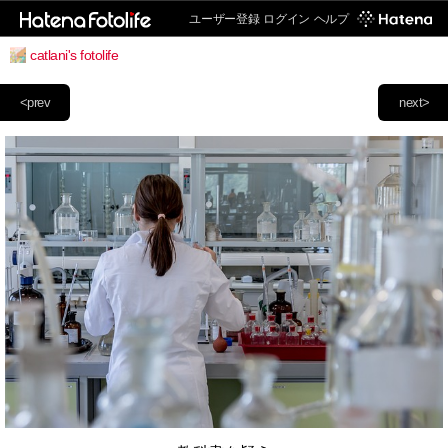
ユーザー登録
ログイン
ヘルプ
catlani's fotolife
<prev
next>