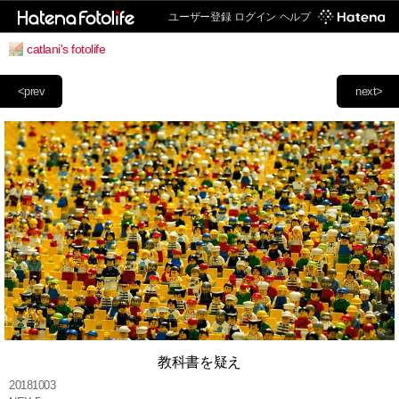
ユーザー登録
ログイン
ヘルプ
catlani's fotolife
<prev
next>
教科書を疑え
20181003