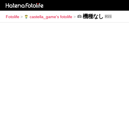
機種なし
Fotolife
>
castella_game's fotolife
>