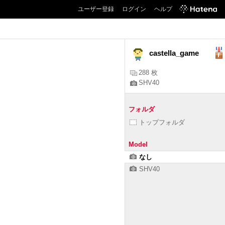
ユーザー登録
ログイン
ヘルプ
castella_game
288 枚
SHV40
フォルダ
トップフォルダ
Model
なし
SHV40