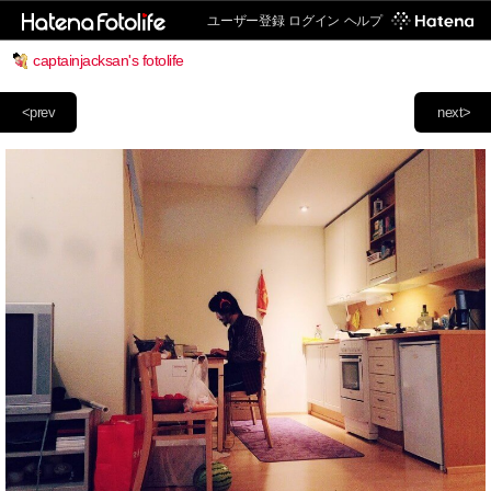
ユーザー登録
ログイン
ヘルプ
captainjacksan's fotolife
<prev
next>