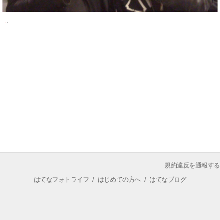
規約違反を通報する
はてなフォトライフ
/
はじめての方へ
/
はてなブログ