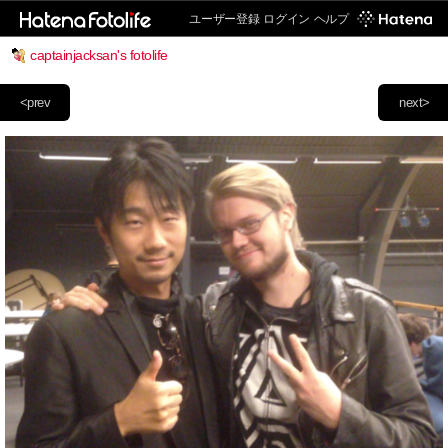
ユーザー登録
ログイン
ヘルプ
captainjacksan's fotolife
<prev
next>