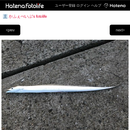
ユーザー登録
ログイン
ヘルプ
かふぇべいぶ's fotolife
<prev
next>