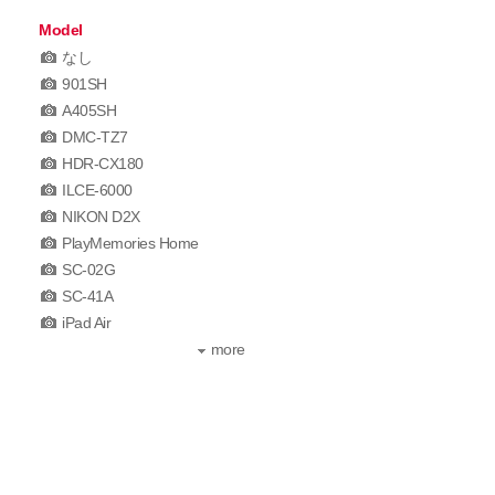
Model
なし
901SH
A405SH
DMC-TZ7
HDR-CX180
ILCE-6000
NIKON D2X
PlayMemories Home
SC-02G
SC-41A
iPad Air
more