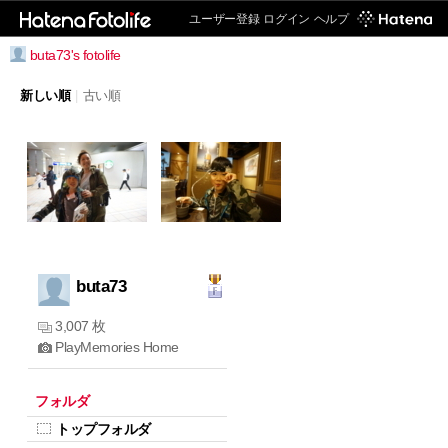
ユーザー登録
ログイン
ヘルプ
buta73's fotolife
新しい順
|
古い順
buta73
3,007 枚
PlayMemories Home
フォルダ
トップフォルダ