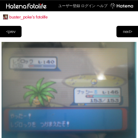
ユーザー登録
ログイン
ヘルプ
buster_poke's fotolife
<prev
next>