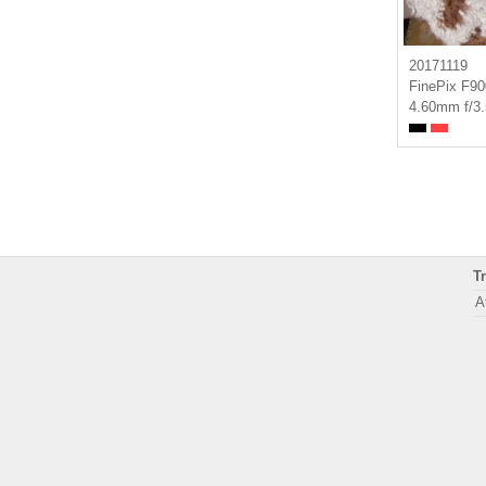
20171119
FinePix F9
4.60mm f/3
T
A