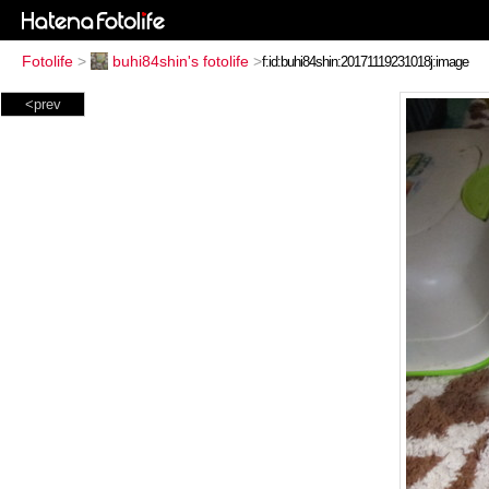
Fotolife
>
buhi84shin's fotolife
>
<prev