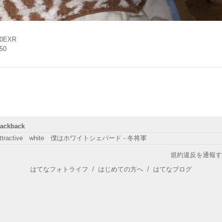
00EXR
.50
rackback
ttractive white 僕はホワイトシェパード - 冬将軍
規約違反を通報す
はてなフォトライフ
/
はじめての方へ
/
はてなブログ