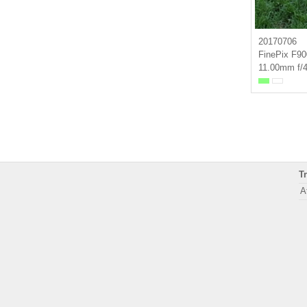
20170706
FinePix F9
11.00mm f/4
T
A