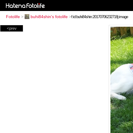
Fotolife
>
buhi84shin's fotolife
>
<prev