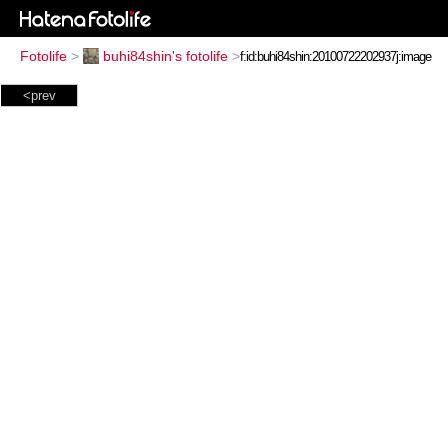
Fotolife
>
buhi84shin's fotolife
>
<prev