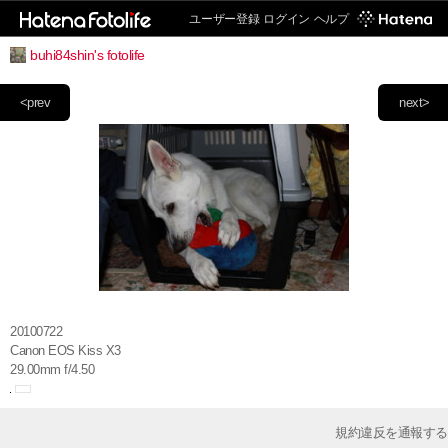
ユーザー登録
ログイン
ヘルプ
buhi84shin's fotolife
<prev
next>
20100722
Canon EOS Kiss X3
29.00mm f/4.50
規約違反を通報する