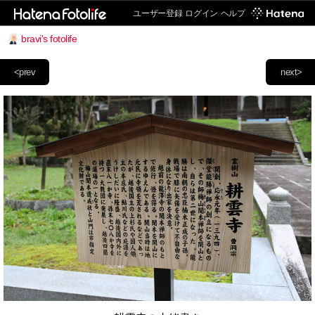
ユーザー登録
ログイン
ヘルプ
bravi's fotolife
<prev
next>