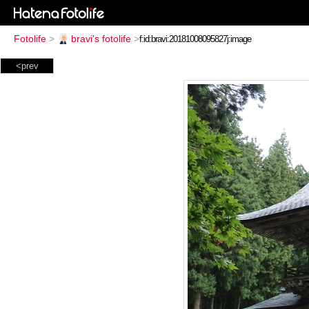
Fotolife
>
bravi's fotolife
>
<prev