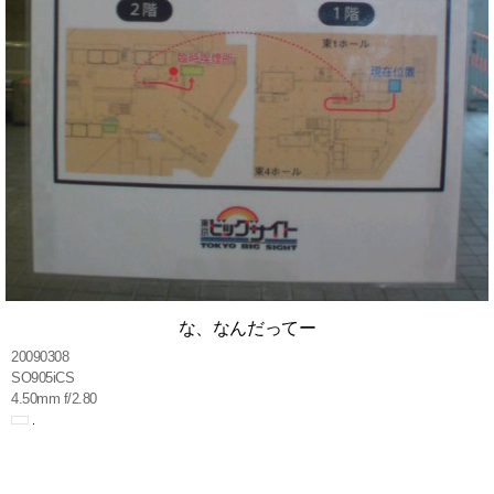
な、なんだってー
20090308
SO905iCS
4.50mm f/2.80