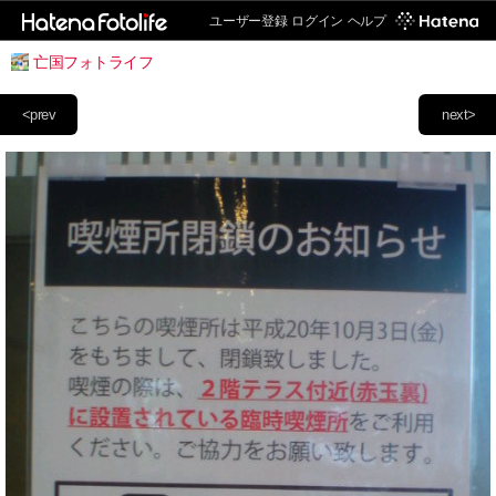
ユーザー登録
ログイン
ヘルプ
亡国フォトライフ
<prev
next>