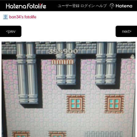
ユーザー登録
ログイン
ヘルプ
bon34's fotolife
<prev
next>