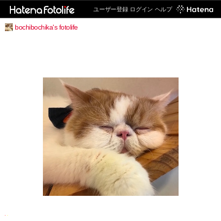
ユーザー登録
ログイン
ヘルプ
bochibochika's fotolife