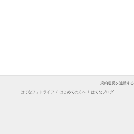
規約違反を通報する
はてなフォトライフ
/
はじめての方へ
/
はてなブログ