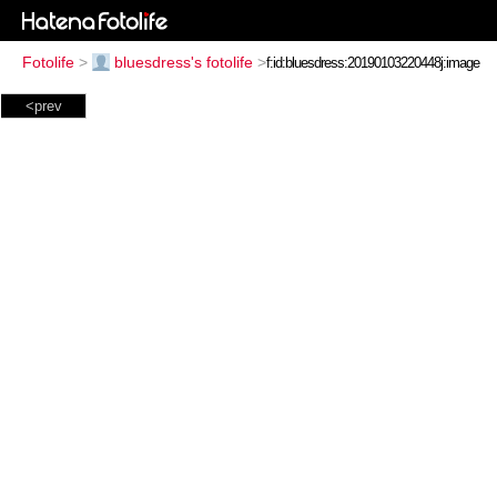
Fotolife
>
bluesdress's fotolife
>
<prev