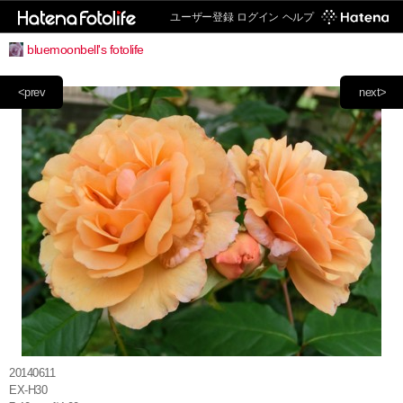
ユーザー登録
ログイン
ヘルプ
bluemoonbell's fotolife
<prev
next>
20140611
EX-H30