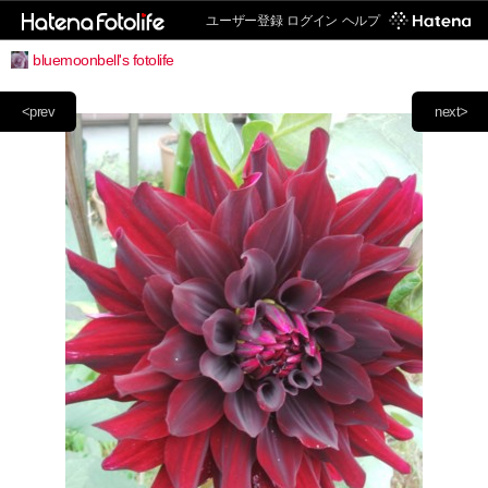
ユーザー登録
ログイン
ヘルプ
bluemoonbell's fotolife
<prev
next>