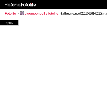
Fotolife
>
bluemoonbell's fotolife
>
<prev