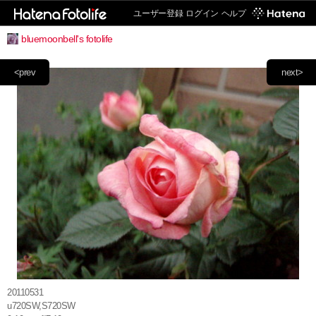
ユーザー登録
ログイン
ヘルプ
bluemoonbell's fotolife
<prev
next>
20110531
u720SW,S720SW