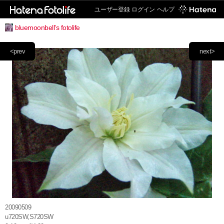
ユーザー登録
ログイン
ヘルプ
bluemoonbell's fotolife
<prev
next>
20090509
u720SW,S720SW