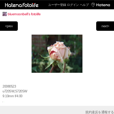
ユーザー登録
ログイン
ヘルプ
bluemoonbell's fotolife
<prev
next>
20080523
u720SW,S720SW
9.10mm f/4.00
規約違反を通報する