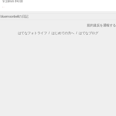
9.10mm f/4.00
bluemoonbellの日記
規約違反を通報する
はてなフォトライフ
/
はじめての方へ
/
はてなブログ