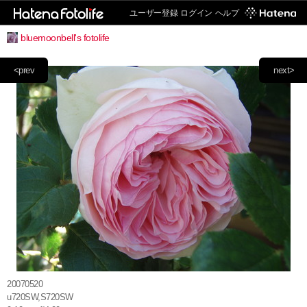
ユーザー登録
ログイン
ヘルプ
bluemoonbell's fotolife
<prev
next>
20070520
u720SW,S720SW