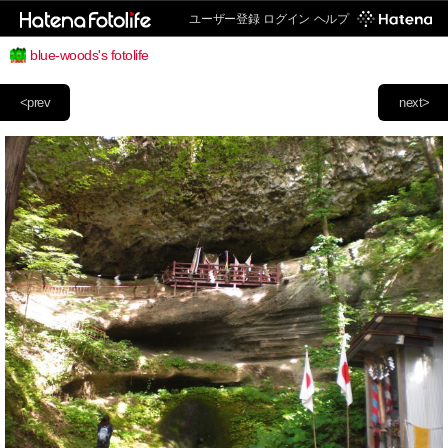
ユーザー登録
ログイン
ヘルプ
blue-woods's fotolife
<prev
next>