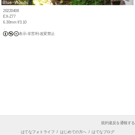
20220408
EX-Z77
6.30mm f/3.10
表示-非営利-改変禁止
規約違反を通報する
はてなフォトライフ
/
はじめての方へ
/
はてなブログ