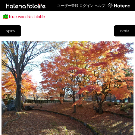
ユーザー登録
ログイン
ヘルプ
blue-woods's fotolife
<prev
next>