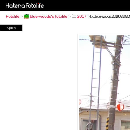
Fotolife
>
blue-woods's fotolife
>
2017
>
<prev