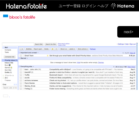
ユーザー登録
ログイン
ヘルプ
blooo's fotolife
next>