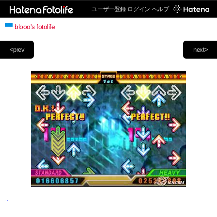
ユーザー登録
ログイン
ヘルプ
blooo's fotolife
<prev
next>