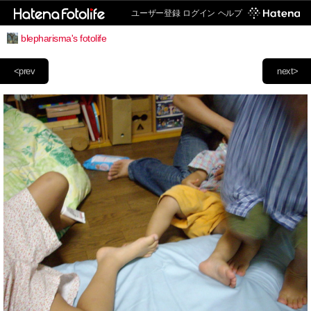
ユーザー登録
ログイン
ヘルプ
blepharisma's fotolife
<prev
next>