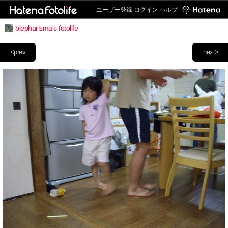
ユーザー登録
ログイン
ヘルプ
blepharisma's fotolife
<prev
next>