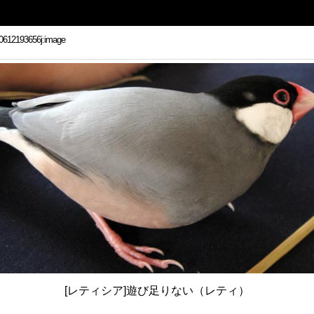
[レティシア]遊び足りない（レティ）