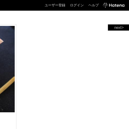
ユーザー登録
ログイン
ヘルプ
next>