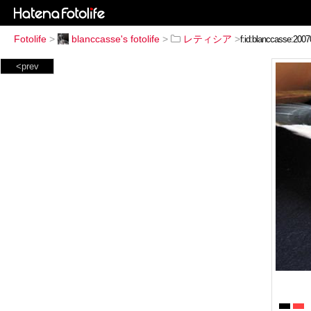
Fotolife
>
blanccasse's fotolife
>
レティシア
>
<prev