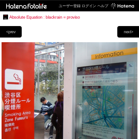
ユーザー登録
ログイン
ヘルプ
Absolute Equation : blackrain = proviso
<prev
next>