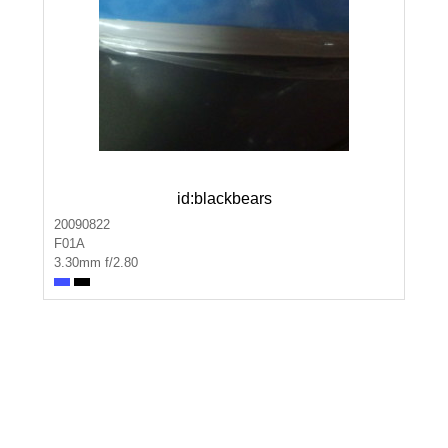
id:blackbears
20090822
F01A
3.30mm f/2.80