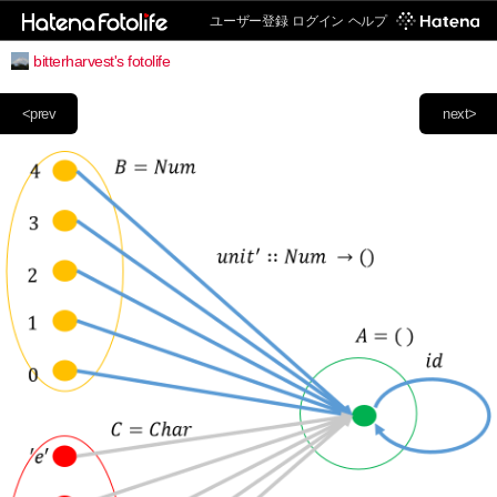
ユーザー登録
ログイン
ヘルプ
bitterharvest's fotolife
<prev
next>