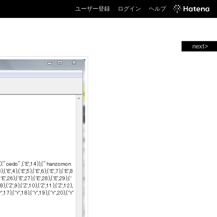
ユーザー登録
ログイン
ヘルプ
next>