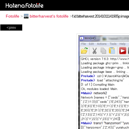
Fotolife
>
bitterharvest's fotolife
>
<prev