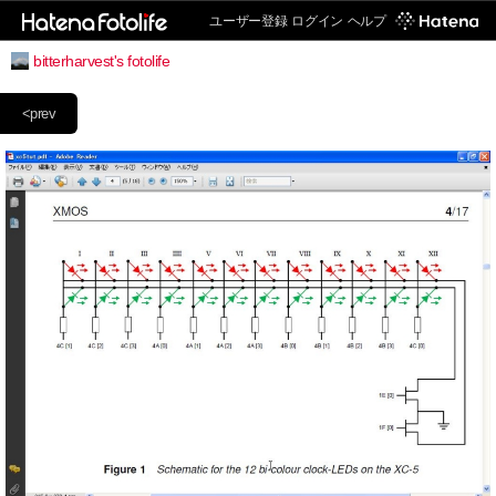
ユーザー登録
ログイン
ヘルプ
bitterharvest's fotolife
<prev