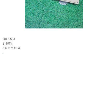
20110503
SH704i
3.40mm f/3.40