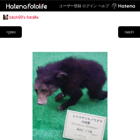
ユーザー登録
ログイン
ヘルプ
bitch69's fotolife
<prev
next>