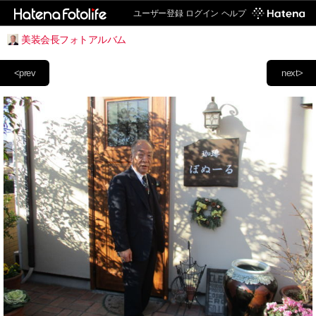
ユーザー登録
ログイン
ヘルプ
美装会長フォトアルバム
<prev
next>