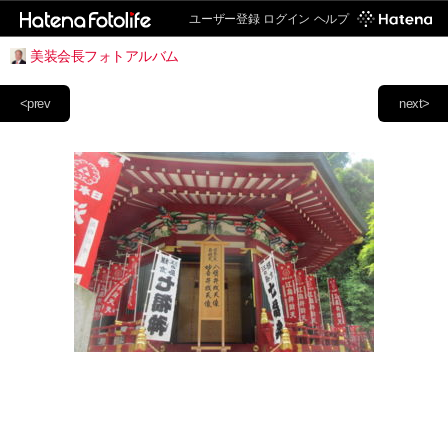
ユーザー登録
ログイン
ヘルプ
美装会長フォトアルバム
<prev
next>