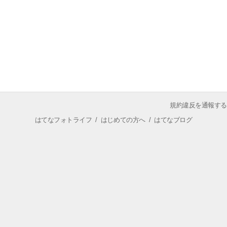
規約違反を通報する
はてなフォトライフ
/
はじめての方へ
/
はてなブログ