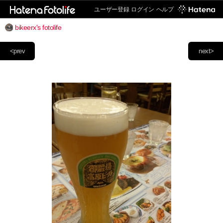
ユーザー登録
ログイン
ヘルプ
bikeerx's fotolife
<prev
next>