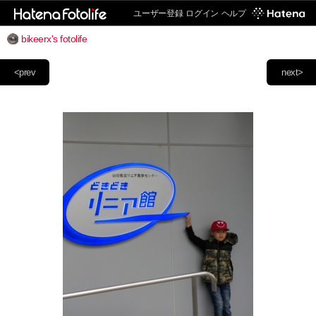
ユーザー登録
ログイン
ヘルプ
bikeerx's fotolife
<prev
next>