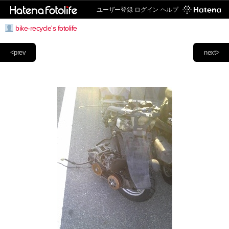
ユーザー登録
ログイン
ヘルプ
bike-recycle's fotolife
<prev
next>