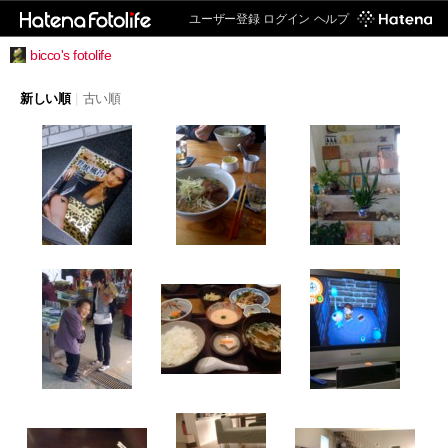
ユーザー登録
ログイン
ヘルプ
bicco's fotolife
新しい順
|
古い順