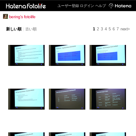
ユーザー登録
ログイン
ヘルプ
bering's fotolife
新しい順
|
古い順
1
2
3
4
5
6
7
next>