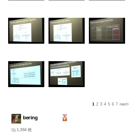
1
2
3
4
5
6
7
next>
bering
1,384 枚