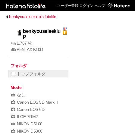
ユーザー登録
ログイン
ヘルプ
benkyouseisekiup's fotolife
benkyouseisekiu
p
1,767 枚
PENTAX K10D
フォルダ
トップフォルダ
Model
なし
Canon EOS 5D Mark II
Canon EOS 6D
ILCE-7RM2
NIKON D5100
NIKON D5300